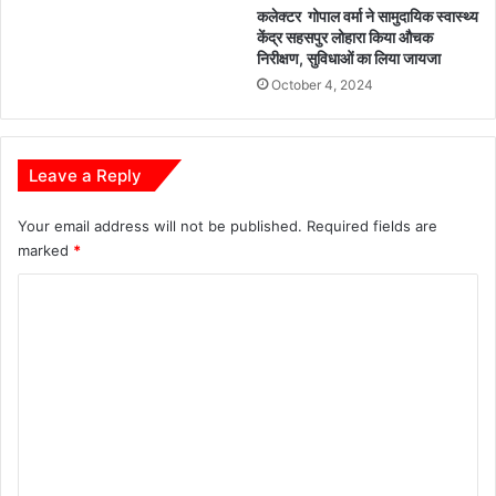
कलेक्टर गोपाल वर्मा ने सामुदायिक स्वास्थ्य
किताबों
केंद्र सहसपुर लोहारा किया औचक
और
निरीक्षण, सुविधाओं का लिया जायजा
फाइलों
October 4, 2024
में
सिमट
कर
रह
Leave a Reply
गया
है।
Your email address will not be published.
Required fields are
धाराएँ
marked
*
मौजूद
हैं,
C
प्रावधान
o
लिखे
हुए
m
हैं,
m
संविधान
जीवित
e
है
n
—
लेकिन
t