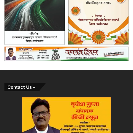
संगठित
अपराध
और
सत्ता-
संरक्षित
गलतियाँ
या
तो
दबा
दी
जाती
हैं
या
समय
Contact Us –
के
साथ
भुला
दी
जाती
हैं।
ऐसा