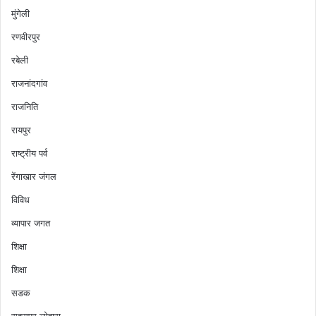
और
मुंगेली
अंत
रणवीरपुर
में
या
रबेली
तो
अधूरा
राजनांदगांव
न्याय
राजनिति
या
निराशा।
रायपुर
गरीब
राष्ट्रीय पर्व
और
कमजोर
रेंगाखार जंगल
वर्ग
विविध
के
लिए
व्यापार जगत
तो
न्याय
शिक्षा
अक्सर
शिक्षा
सपना
ही
सडक
रह
सहसपुर लोहारा