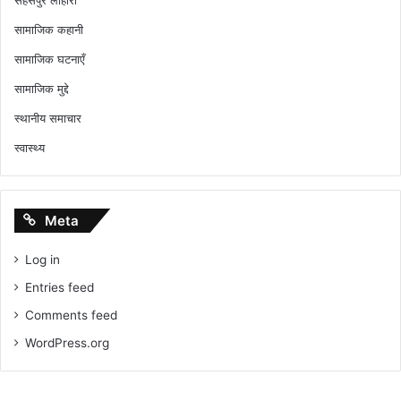
जाता
है।
सामाजिक कहानी
वहीं
सामाजिक घटनाएँ
प्रभावशाली
लोगों
सामाजिक मुद्दे
के
लिए
स्थानीय समाचार
वही
स्वास्थ्य
क़ानून
लचीला
हो
जाता
Meta
है
—
Log in
ज़मानतें
आसान,
Entries feed
जांच
Comments feed
धीमी
WordPress.org
और
फैसले
सुविधाजनक।
यह