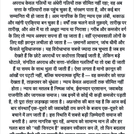
अपराध केवल गलियों या अंधेरी गलियों तक सीमित नहीं रहा; वह अब
समाज
सत्ता के गलियारों तक पहुंच चुका है, संरक्षण पाता है, और कई बार
की
सम्मानित भी हो जाता है। आम नागरिक के लिए न्याय एक लंबी, थकाऊ
नींव
और महंगी प्रक्रिया बन चुका है। वर्षों तक चलने वाले मुक़दमे, तारीख़ पर
न्याय
तारीख़, और अंत में या तो अधूरा न्याय या निराशा। गरीब और कमजोर वर्ग
पर
के लिए तो न्याय अक्सर सपना ही रह जाता है। वहीं प्रभावशाली लोगों के
टिकी
लिए वही क़ानून लचीला हो जाता है — ज़मानतें आसान, जांच धीमी और
होती
फैसले सुविधाजनक। यह विरोधाभास सबसे ज्यादा तब चुभता है जब हम
है।
देखते हैं कि छोटे अपराधों पर कठोरता दिखाई जाती है, लेकिन बड़े
न्याय
घोटाले, संगठित अपराध और सत्ता-संरक्षित गलतियाँ या तो दबा दी जाती
वह
हैं या समय के साथ भुला दी जाती हैं। ऐसा लगता है मानो क़ानून की
स्तंभ
है,
आंखों पर पट्टी नहीं, बल्कि चयनात्मक दृष्टि है — वह कमजोर को साफ़
जिसके
देखता है, ताक़तवर को धुंधला। न्याय केवल अदालतों तक सीमित नहीं
सहारे
होता। न्याय का मतलब है निष्पक्ष जांच, ईमानदार प्रशासन, जवाबदेह
आम
राजनीति और जागरूक समाज। जब इनमें से कोई भी कड़ी कमजोर पड़ती
आदमी
है, तो पूरा तंत्र लड़खड़ा जाता है। अफ़सोस की बात यह है कि आज कई
अपने
बार संस्थाएँ एक-दूसरे की जवाबदेही तय करने के बजाय एक-दूसरे को
अधिकारों,
बचाने में लग जाती हैं। इस स्थिति में सबसे बड़ी ज़िम्मेदारी समाज की
सम्मान
बनती है। अगर नागरिक चुप रहें, अन्याय को सामान्य मान लें और हर
और
गलत बात को “यही सिस्टम है” कहकर स्वीकार कर लें, तो फिर बदलाव
सुरक्षा