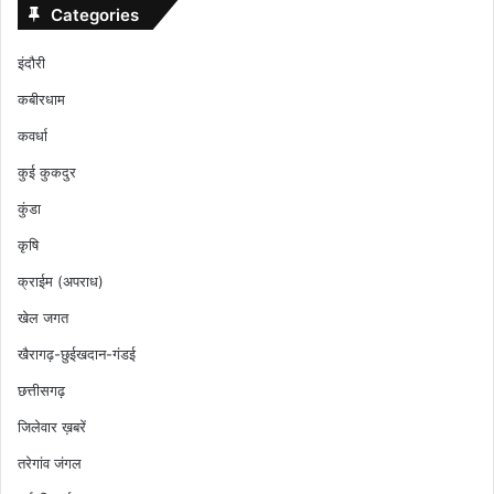
रहा;
Categories
वह
अब
इंदौरी
सत्ता
के
कबीरधाम
गलियारों
कवर्धा
तक
पहुंच
कुई कुकदुर
चुका
कुंडा
है,
संरक्षण
कृषि
पाता
क्राईम (अपराध)
है,
और
खेल जगत
कई
बार
खैरागढ़-छुईखदान-गंडई
सम्मानित
छत्तीसगढ़
भी
हो
जिलेवार ख़बरें
जाता
तरेगांव जंगल
है।
आम