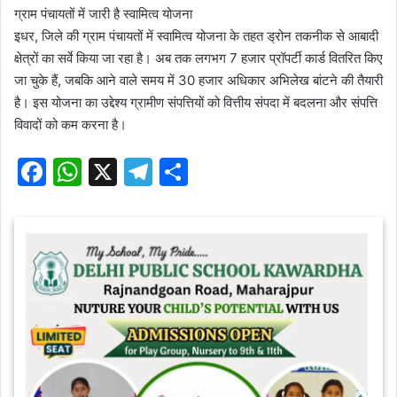
ग्राम पंचायतों में जारी है स्वामित्व योजना
इधर, जिले की ग्राम पंचायतों में स्वामित्व योजना के तहत ड्रोन तकनीक से आबादी
क्षेत्रों का सर्वे किया जा रहा है। अब तक लगभग 7 हजार प्रॉपर्टी कार्ड वितरित किए
जा चुके हैं, जबकि आने वाले समय में 30 हजार अधिकार अभिलेख बांटने की तैयारी
है। इस योजना का उद्देश्य ग्रामीण संपत्तियों को वित्तीय संपदा में बदलना और संपत्ति
विवादों को कम करना है।
F
W
X
T
S
a
h
el
h
c
at
e
ar
e
s
gr
e
b
A
a
o
p
m
o
p
k