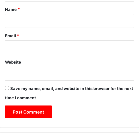
ज़मीनी
*
Name
*
हकीकत
में
उनका
असर
Email
*
बेहद
सीमित
दिखाई
देता
Website
है।
दूसरी
ओर
अपराध
Save my name, email, and website in this browser for the next
केवल
गलियों
time I comment.
या
अंधेरी
गलियों
तक
सीमित
नहीं