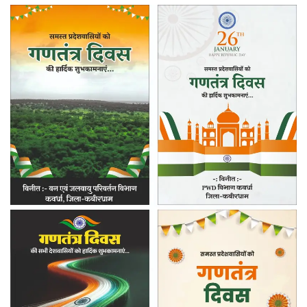
विरोधाभास
सबसे
ज्यादा
तब
चुभता
है
जब
हम
देखते
हैं
कि
छोटे
अपराधों
पर
कठोरता
दिखाई
जाती
है,
लेकिन
बड़े
घोटाले,