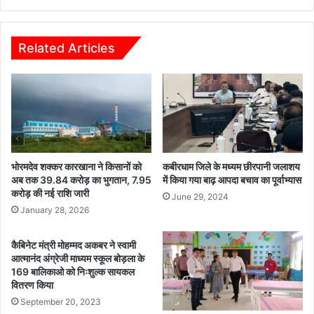
शुभारंभ
रहता
—
यह
Related Articles
नैतिक
और
सामाजिक
विघटन
की
शुरुआत
बन
जाता
है।
भोरमदेव शक्कर कारखाना ने किसानों को
कबीरधाम जिले के मध्यम छीरपानी जलाशय
अब तक 39.84 करोड़ का भुगतान, 7.95
में किया गया बाढ़ आपदा बचाव का पूर्वाभ्यास
आज
करोड़ की नई राशि जारी
का
June 29, 2024
सच
January 28, 2026
यह
है
कैबिनेट मंत्री मोहम्मद अकबर ने स्वामी
कि
आत्मानंद अंग्रेजी माध्यम स्कूल बोड़ला के
क़ानून
169 बालिकाओ को निःशुल्क सायकल
अक्सर
वितरण किया
मोटी-
September 20, 2023
मोटी