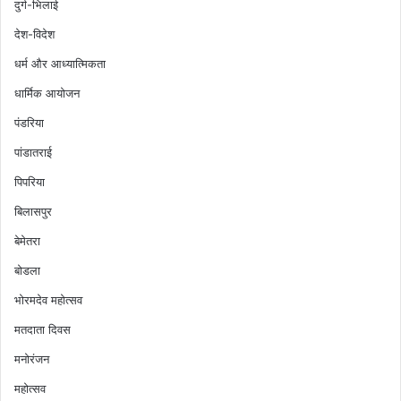
दुर्ग-भिलाई
नागरिक
देश-विदेश
के
लिए
धर्म और आध्यात्मिकता
न्याय
एक
धार्मिक आयोजन
लंबी,
पंडरिया
थकाऊ
और
पांडातराई
महंगी
पिपरिया
प्रक्रिया
बन
बिलासपुर
चुका
बेमेतरा
है।
वर्षों
बोडला
तक
चलने
भोरमदेव महोत्सव
वाले
मतदाता दिवस
मुक़दमे,
तारीख़
मनोरंजन
पर
महोत्सव
तारीख़,