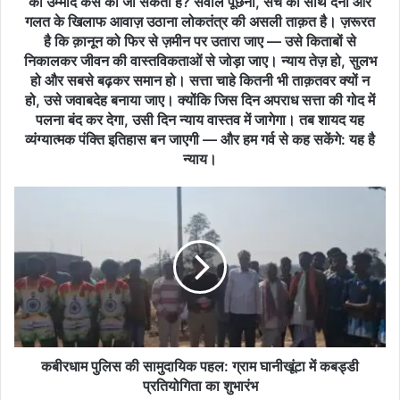
की उम्मीद कैसे की जा सकती है? सवाल पूछना, सच का साथ देना और
की
गलत के खिलाफ आवाज़ उठाना लोकतंत्र की असली ताक़त है। ज़रूरत
उम्मीद
है कि क़ानून को फिर से ज़मीन पर उतारा जाए — उसे किताबों से
करता
निकालकर जीवन की वास्तविकताओं से जोड़ा जाए। न्याय तेज़ हो, सुलभ
है।
हो और सबसे बढ़कर समान हो। सत्ता चाहे कितनी भी ताक़तवर क्यों न
लेकिन
हो, उसे जवाबदेह बनाया जाए। क्योंकि जिस दिन अपराध सत्ता की गोद में
जब
पलना बंद कर देगा, उसी दिन न्याय वास्तव में जागेगा। तब शायद यह
वही
व्यंग्यात्मक पंक्ति इतिहास बन जाएगी — और हम गर्व से कह सकेंगे: यह है
न्याय
न्याय।
व्यवस्था
सवालों
कबीरधाम
के
पुलिस
घेरे
की
में
सामुदायिक
आ
पहल:
जाए,
ग्राम
तब
घानीखूंटा
यह
में
केवल
कबड्डी
कानूनी
प्रतियोगिता
कबीरधाम पुलिस की सामुदायिक पहल: ग्राम घानीखूंटा में कबड्डी
संकट
का
प्रतियोगिता का शुभारंभ
नहीं