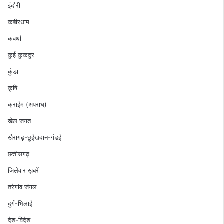
इंदौरी
कबीरधाम
कवर्धा
कुई कुकदुर
कुंडा
कृषि
क्राईम (अपराध)
खेल जगत
खैरागढ़-छुईखदान-गंडई
छत्तीसगढ़
जिलेवार ख़बरें
तरेगांव जंगल
दुर्ग-भिलाई
देश-विदेश