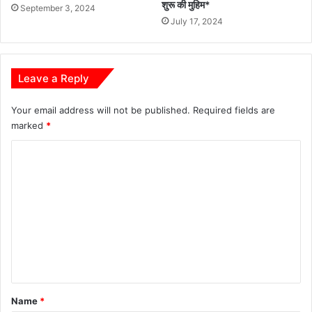
शुरू की मुहिम*
September 3, 2024
July 17, 2024
Leave a Reply
Your email address will not be published.
Required fields are
marked
*
C
o
m
m
e
n
t
*
Name
*