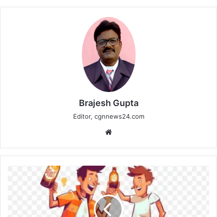
Brajesh Gupta
Editor, cgnnews24.com
Website
कवर्धा
के
लालपुर
कला
नर्सरी