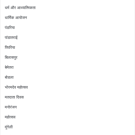
धर्म और आध्यात्मिकता
धार्मिक आयोजन
पंडरिया
पांडातराई
पिपरिया
बिलासपुर
बेमेतरा
बोडला
भोरमदेव महोत्सव
मतदाता दिवस
मनोरंजन
महोत्सव
मुंगेली