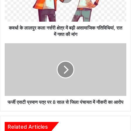
क्षेत्र
में
बढ़ी
असामाजिक
गतिविधियां,
कवर्धा के लालपुर कला नर्सरी क्षेत्र में बढ़ी असामाजिक गतिविधियां, रात
रात
में गश्त की मांग
में
गश्त
फर्जी
की
एसटी
मांग
प्रमाण
पत्र
पर
8
साल
से
जिला
पंचायत
फर्जी एसटी प्रमाण पत्र पर 8 साल से जिला पंचायत में नौकरी का आरोप
में
नौकरी
का
आरोप
Related Articles