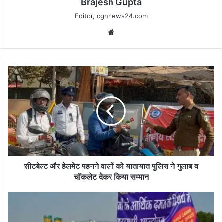
Brajesh Gupta
Editor, cgnnews24.com
Website
सीटबेल्ट
और
हेलमेट
पहनने
वालों
को
यातायात
पुलिस
ने
गुलाब
सीटबेल्ट और हेलमेट पहनने वालों को यातायात पुलिस ने गुलाब व
व
चॉकलेट देकर किया सम्मान
चॉकलेट
देकर
सहारा
किया
रिफंड
सम्मान
पोर्टल