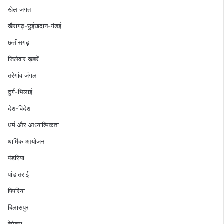
खेल जगत
खैरागढ़-छुईखदान-गंडई
छत्तीसगढ़
जिलेवार ख़बरें
तरेगांव जंगल
दुर्ग-भिलाई
देश-विदेश
धर्म और आध्यात्मिकता
धार्मिक आयोजन
पंडरिया
पांडातराई
पिपरिया
बिलासपुर
बेमेतरा