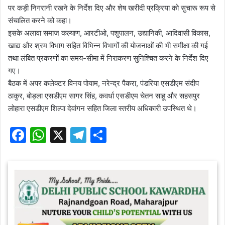
पर कड़ी निगरानी रखने के निर्देश दिए और शेष खरीदी प्रक्रिया को सुचारू रूप से
संचालित करने को कहा।
इसके अलावा समाज कल्याण, आरटीओ, पशुपालन, उद्यानिकी, आदिवासी विकास,
खाद्य और श्रम विभाग सहित विभिन्न विभागों की योजनाओं की भी समीक्षा की गई
तथा लंबित प्रकरणों का समय-सीमा में निराकरण सुनिश्चित करने के निर्देश दिए
गए।
बैठक में अपर कलेक्टर विनय पोयाम, नरेन्द्र पैकरा, पंडरिया एसडीएम संदीप
ठाकुर, बोड़ला एसडीएम सागर सिंह, कवर्धा एसडीएम चेतन साहू और सहसपुर
लोहारा एसडीएम शिल्पा देवांगन सहित जिला स्तरीय अधिकारी उपस्थित थे।
F
W
X
T
S
a
h
el
h
c
at
e
ar
e
s
gr
e
b
A
a
o
p
m