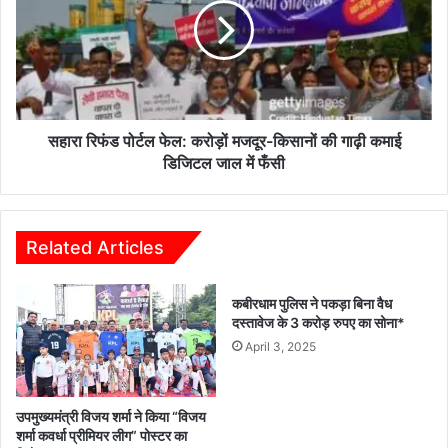
फेल:
करोड़ों
मजदूर-
किसानों
की
गाढ़ी
कमाई
सहारा रिफंड पोर्टल फेल: करोड़ों मजदूर-किसानों की गाढ़ी कमाई
डिजिटल
डिजिटल जाल में फँसी
जाल
में
फँसी
Related Articles
कबीरधाम पुलिस ने पकड़ा बिना वैध
दस्तावेज के 3 करोड़ रुपए का सोना*
April 3, 2025
उपमुख्यमंत्री विजय शर्मा ने किया “विजय
शर्मा कवर्धा प्रीमियर लीग” पोस्टर का