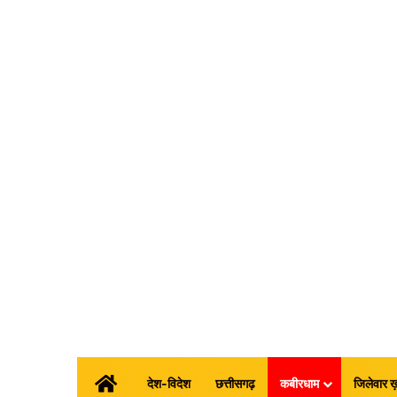
होम
देश-विदेश
छत्तीसगढ़
कबीरधाम
जिलेवार ख़