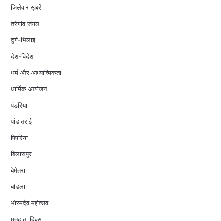
जिलेवार ख़बरें
तरेगांव जंगल
दुर्ग-भिलाई
देश-विदेश
धर्म और आध्यात्मिकता
धार्मिक आयोजन
पंडरिया
पांडातराई
पिपरिया
बिलासपुर
बेमेतरा
बोडला
भोरमदेव महोत्सव
मतदाता दिवस