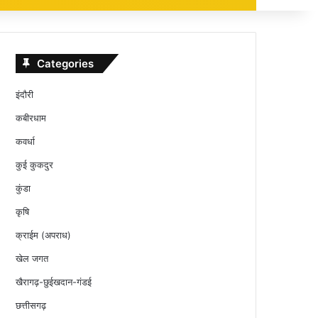
Categories
इंदौरी
कबीरधाम
कवर्धा
कुई कुकदुर
कुंडा
कृषि
क्राईम (अपराध)
खेल जगत
खैरागढ़-छुईखदान-गंडई
छत्तीसगढ़