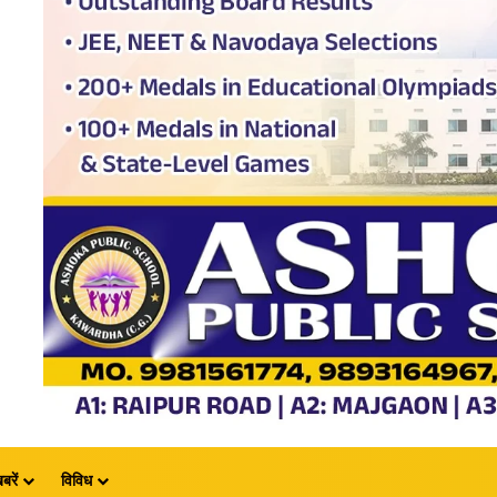
बरें
विविध