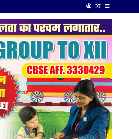
Log In
Random Article
Sidebar