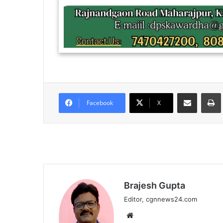
Share via Email
Facebook
X
Brajesh Gupta
Editor, cgnnews24.com
Website