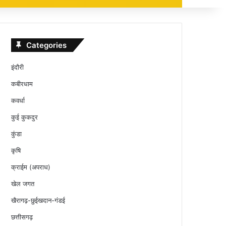
Categories
इंदौरी
कबीरधाम
कवर्धा
कुई कुकदुर
कुंडा
कृषि
क्राईम (अपराध)
खेल जगत
खैरागढ़-छुईखदान-गंडई
छत्तीसगढ़