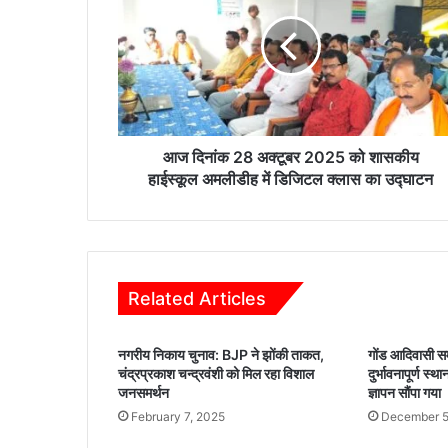
28
अक्टूबर
2025
को
शासकीय
हाईस्कूल
अमलीडीह
में
आज दिनांक 28 अक्टूबर 2025 को शासकीय
डिजिटल
हाईस्कूल अमलीडीह में डिजिटल क्लास का उद्घाटन
क्लास
का
उद्घाटन
Related Articles
नगरीय निकाय चुनाव: BJP ने झोंकी ताकत,
गोंड आदिवासी सम
चंद्रप्रकाश चन्द्रवंशी को मिल रहा विशाल
दुर्भावनापूर्ण स्थ
जनसमर्थन
ज्ञापन सौंपा गया
February 7, 2025
December 5