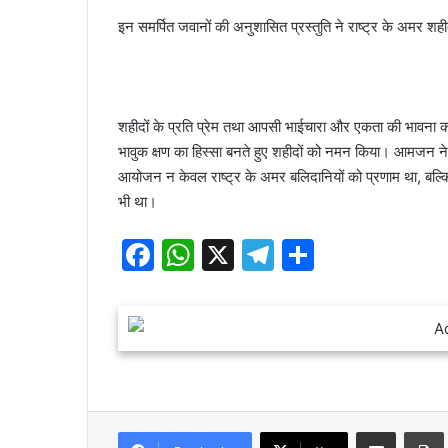
इन समर्पित जवानों की अनुशासित प्रस्तुति ने राष्ट्र के अमर शही
शहीदों के प्रति प्रेम तथा आपसी भाईचारा और एकता की भावना को
भावुक क्षण का हिस्सा बनते हुए शहीदों को नमन किया। आमजन
आयोजन न केवल राष्ट्र के अमर बलिदानियों को प्रणाम था, बल्कि स
भी था।
F
W
X
T
S
a
h
el
h
c
at
e
ar
e
s
gr
e
b
A
a
o
p
m
Share via Email
o
p