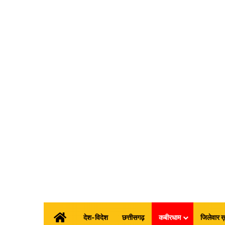
होम
देश-विदेश
छत्तीसगढ़
कबीरधाम
जिलेवार ख़