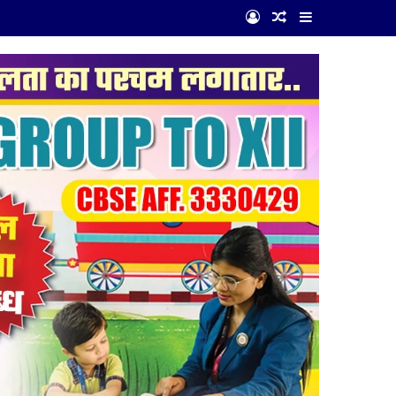
Log In
Random Article
Sidebar