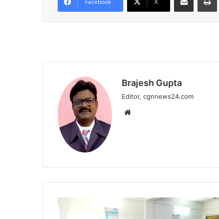
Facebook
X
k
Brajesh Gupta
Editor, cgnnews24.com
Website
आज
दिनांक