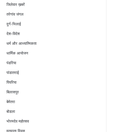
जिलेवार ख़बरें
तरेगांव जंगल
दुर्ग-भिलाई
देश-विदेश
धर्म और आध्यात्मिकता
धार्मिक आयोजन
पंडरिया
पांडातराई
पिपरिया
बिलासपुर
बेमेतरा
बोडला
भोरमदेव महोत्सव
मतदाता दिवस