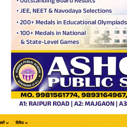
बरें
विविध