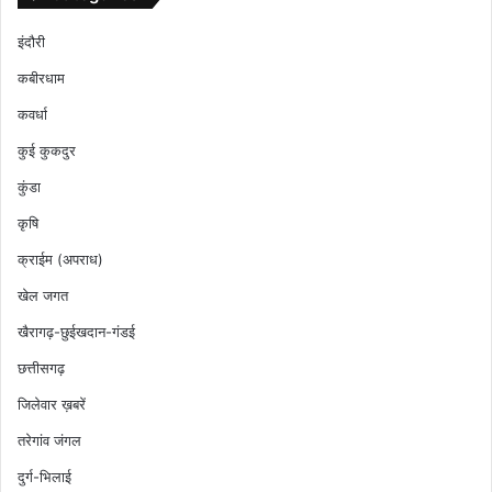
इंदौरी
कबीरधाम
कवर्धा
कुई कुकदुर
कुंडा
कृषि
क्राईम (अपराध)
खेल जगत
खैरागढ़-छुईखदान-गंडई
छत्तीसगढ़
जिलेवार ख़बरें
तरेगांव जंगल
दुर्ग-भिलाई