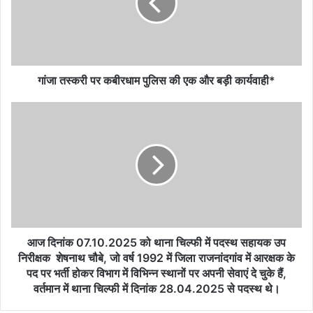
पुलिस
की
एक
और
बड़ी
कार्यवाही*
गांजा तस्करी पर कबीरधाम पुलिस की एक और बड़ी कार्यवाही*
आज
दिनांक
07.10.2025
को
थाना
चिल्फी
में
पदस्थ
सहायक
उप
आज दिनांक 07.10.2025 को थाना चिल्फी में पदस्थ सहायक उप
निरीक्षक
निरीक्षक शेषनाथ चौबे, जो वर्ष 1992 में जिला राजनांदगांव में आरक्षक के
शेषनाथ
पद पर भर्ती होकर विभाग में विभिन्न स्थानों पर अपनी सेवाएं दे चुके हैं,
चौबे,
वर्तमान में थाना चिल्फी में दिनांक 28.04.2025 से पदस्थ थे।
जो