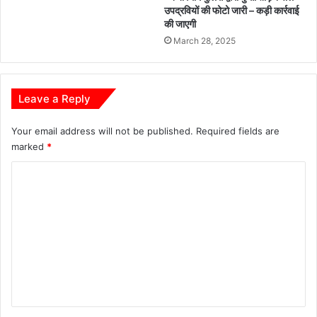
उपद्रवियों की फोटो जारी – कड़ी कार्रवाई
वर्तमान
की जाएगी
में
थाना
March 28, 2025
चिल्फी
में
दिनांक
Leave a Reply
28.04.2025
से
पदस्थ
Your email address will not be published.
Required fields are
थे।
marked
*
C
o
m
m
e
n
t