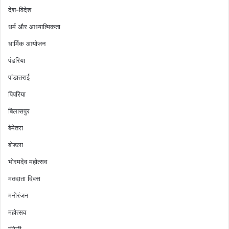
देश-विदेश
धर्म और आध्यात्मिकता
धार्मिक आयोजन
पंडरिया
पांडातराई
पिपरिया
बिलासपुर
बेमेतरा
बोडला
भोरमदेव महोत्सव
मतदाता दिवस
मनोरंजन
महोत्सव
मुंगेली