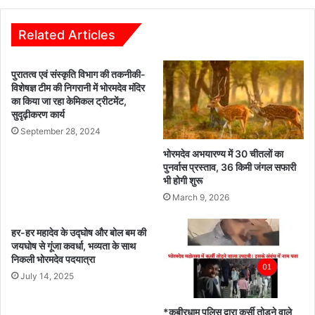
वर्ष
1992
में
Related Articles
जिला
राजनांदगांव
पुरातत्व एवं संस्कृति विभाग की तकनीकी-
में
विशेषज्ञ टीम की निगरानी में भोरमदेव मंदिर
आरक्षक
का किया जा रहा केमिकल ट्रीटमेंट,
के
सुदृढ़ीकरण कार्य
पद
September 28, 2024
पर
भर्ती
भोरमदेव अभयारण्य में 30 चीतलों का
होकर
पुनर्वास प्रस्ताव, 36 किमी जंगल सफारी
विभाग
भी होगी शुरू
में
March 9, 2026
विभिन्न
स्थानों
हर-हर महादेव के उद्घोष और बोल बम की
पर
जयघोष से गूंजा कवर्धा, भव्यता के साथ
अपनी
निकली भोरमदेव पदयात्रा
सेवाएं
July 14, 2025
दे
चुके
हैं,
*कबीरधाम पुलिस द्वारा कुर्सी तोड़ने वाले