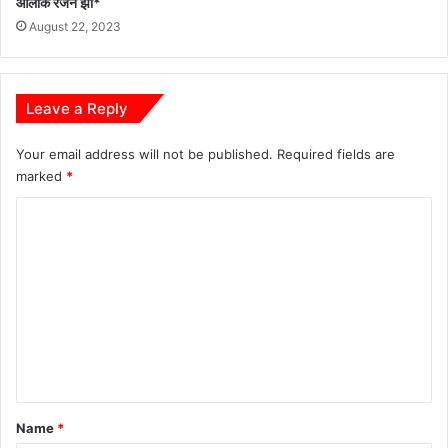
आलोक रंजन झा*
August 22, 2023
Leave a Reply
Your email address will not be published.
Required fields are
marked
*
C
o
m
m
e
n
t
*
Name
*