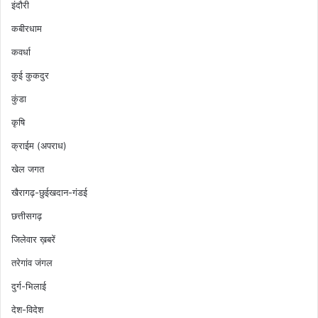
इंदौरी
कबीरधाम
कवर्धा
कुई कुकदुर
कुंडा
कृषि
क्राईम (अपराध)
खेल जगत
खैरागढ़-छुईखदान-गंडई
छत्तीसगढ़
जिलेवार ख़बरें
तरेगांव जंगल
दुर्ग-भिलाई
देश-विदेश