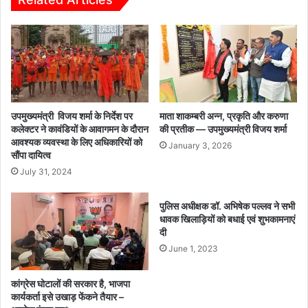
दवा
नासा
कारोबार
इसरो
बर्दाश्त
,के
नहीं*
वैज्ञानिकों
ने
सम्मानित
किया
उपमुख्यमंत्री विजय शर्मा के निर्देश पर
माता शाकम्बरी अन्न, प्रकृति और करुणा
कलेक्टर ने कावंडियों के आवागमन के दौरान
की प्रतीक — उपमुख्यमंत्री विजय शर्मा
आवश्यक व्यवस्था के लिए अधिकारियों को
January 3, 2026
सौंपा दायित्व
July 31, 2024
पुलिस अधीक्षक डॉ. अभिषेक पल्लव ने सभी
धावक खिलाड़ियों को बधाई एवं शुभकामनाएं
दी
June 1, 2023
कांग्रेस घोटालों की सरकार है, भाजपा
कार्यकर्ता इसे उखाड़ फेंकने तैयार –