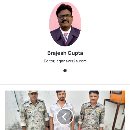
Brajesh Gupta
Editor, cgnnews24.com
Website
कबीरधाम
पुलिस
का
बड़ा
वार
–
3000