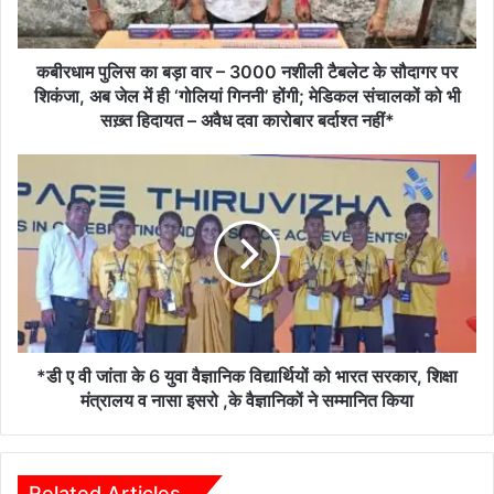
नशीली
टैबलेट
के
कबीरधाम पुलिस का बड़ा वार – 3000 नशीली टैबलेट के सौदागर पर
सौदागर
शिकंजा, अब जेल में ही ‘गोलियां गिननी’ होंगी; मेडिकल संचालकों को भी
पर
सख़्त हिदायत – अवैध दवा कारोबार बर्दाश्त नहीं*
शिकंजा,
अब
*डी
जेल
ए
में
वी
ही
जांता
‘गोलियां
के
गिननी’
6
होंगी;
युवा
मेडिकल
वैज्ञानिक
संचालकों
विद्यार्थियों
को
को
*डी ए वी जांता के 6 युवा वैज्ञानिक विद्यार्थियों को भारत सरकार, शिक्षा
भी
भारत
मंत्रालय व नासा इसरो ,के वैज्ञानिकों ने सम्मानित किया
सख़्त
सरकार,
हिदायत
शिक्षा
–
मंत्रालय
अवैध
व
Related Articles