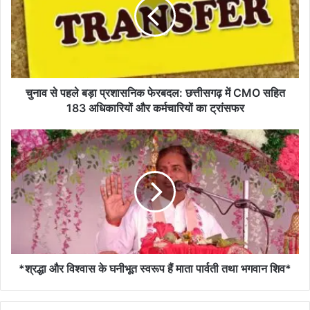
बड़ा
प्रशासनिक
फेरबदल:
छत्तीसगढ़
में
CMO
सहित
चुनाव से पहले बड़ा प्रशासनिक फेरबदल: छत्तीसगढ़ में CMO सहित
183
183 अधिकारियों और कर्मचारियों का ट्रांसफर
अधिकारियों
और
*श्रद्धा
कर्मचारियों
और
का
विश्वास
ट्रांसफर
के
घनीभूत
स्वरूप
हैं
माता
पार्वती
तथा
*श्रद्धा और विश्वास के घनीभूत स्वरूप हैं माता पार्वती तथा भगवान शिव*
भगवान
शिव*