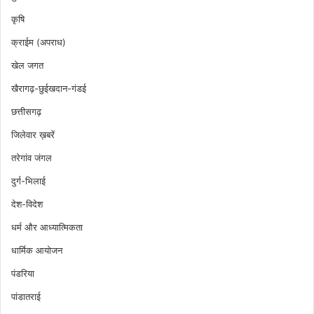
कृषि
क्राईम (अपराध)
खेल जगत
खैरागढ़-छुईखदान-गंडई
छत्तीसगढ़
जिलेवार ख़बरें
तरेगांव जंगल
दुर्ग-भिलाई
देश-विदेश
धर्म और आध्यात्मिकता
धार्मिक आयोजन
पंडरिया
पांडातराई