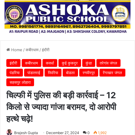
Home
/
कबीरधाम
/
इंदौरी
इंदौरी
कबीरधाम
कवर्धा
कुई कुकदुर
कुंडा
तरेगांव जंगल
पंडरिया
पांडातराई
पिपरिया
बोडला
रणवीरपुर
रेंगाखार जंगल
सहसपुर लोहारा
चिल्फी में पुलिस की बड़ी कार्रवाई – 12
किलो से ज्यादा गांजा बरामद, दो आरोपी
हत्थे चढ़े!
Brajesh Gupta
December 27, 2024
0
1,992