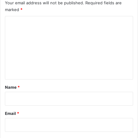
Your email address will not be published.
Required fields are
marked
*
C
o
m
m
e
n
t
*
Name
*
Email
*