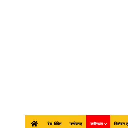
होम
देश-विदेश
छत्तीसगढ़
कबीरधाम
जिलेवार ख़