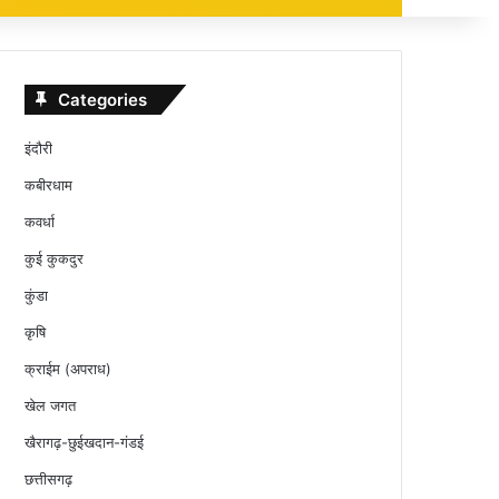
Categories
इंदौरी
कबीरधाम
कवर्धा
कुई कुकदुर
कुंडा
कृषि
क्राईम (अपराध)
खेल जगत
खैरागढ़-छुईखदान-गंडई
छत्तीसगढ़