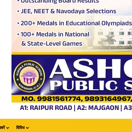
बरें
विविध