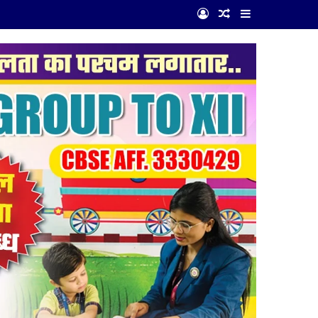
Log In
Random Article
Sidebar