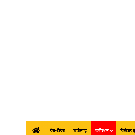
होम
देश-विदेश
छत्तीसगढ़
कबीरधाम
जिलेवार ख़