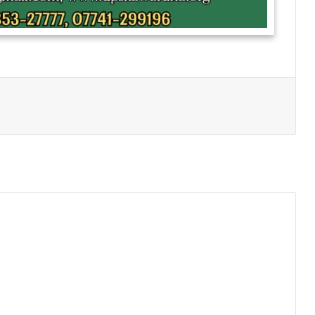
Print