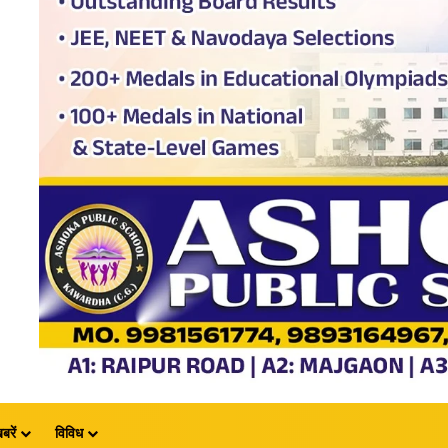
बरें
विविध