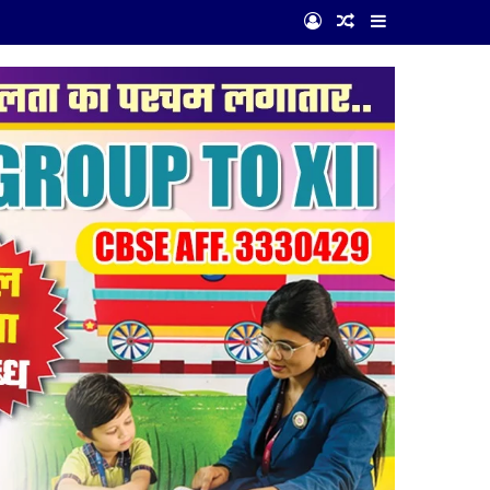
Log In
Random Article
Sidebar