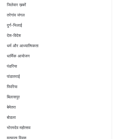
जिलेवार ख़बरें
तरेगांव जंगल
दुर्ग-भिलाई
देश-विदेश
धर्म और आध्यात्मिकता
धार्मिक आयोजन
पंडरिया
पांडातराई
पिपरिया
बिलासपुर
बेमेतरा
बोडला
भोरमदेव महोत्सव
मतदाता दिवस