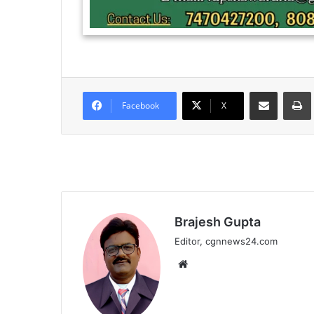
Share via Email
Facebook
X
Brajesh Gupta
Editor, cgnnews24.com
Website