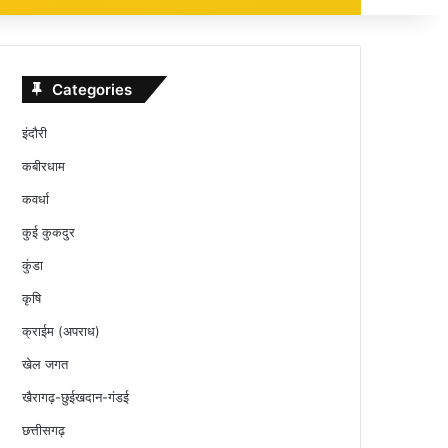
Categories
इंदौरी
कबीरधाम
कवर्धा
कुई कुकदुर
कुंडा
कृषि
क्राईम (अपराध)
खेल जगत
खैरागढ़-छुईखदान-गंडई
छत्तीसगढ़