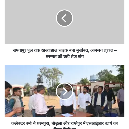
पुल
तक
खस्ताहाल
सड़क
बना
मुसीबत,
आमजन
त्रस्त
–
समनापुर पुल तक खस्ताहाल सड़क बना मुसीबत, आमजन त्रस्त –
मरम्मत
मरम्मत की उठी तेज मांग
की
उठी
कलेक्टर
तेज
वर्मा
मांग
ने
धरमपुरा,
बोड़ला
और
राम्हेपुर
में
एसआईआर
कार्य
कलेक्टर वर्मा ने धरमपुरा, बोड़ला और राम्हेपुर में एसआईआर कार्य का
का