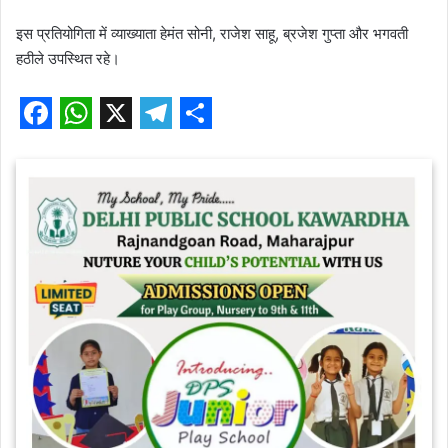
इस प्रतियोगिता में व्याख्याता हेमंत सोनी, राजेश साहू, ब्रजेश गुप्ता और भगवती
हठीले उपस्थित रहे।
F
W
X
T
S
a
h
e
h
c
a
l
a
e
t
e
r
b
s
g
e
o
A
r
o
p
a
k
p
m