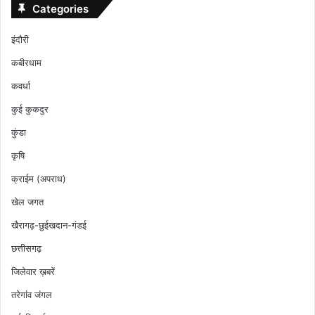
Categories
इंदौरी
कबीरधाम
कवर्धा
कुई कुकदुर
कुंडा
कृषि
क्राईम (अपराध)
खेल जगत
खैरागढ़-छुईखदान-गंडई
छत्तीसगढ़
जिलेवार ख़बरें
तरेगांव जंगल