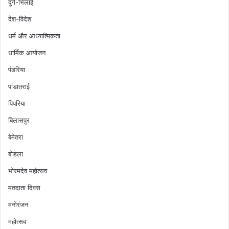
दुर्ग-भिलाई
देश-विदेश
धर्म और आध्यात्मिकता
धार्मिक आयोजन
पंडरिया
पांडातराई
पिपरिया
बिलासपुर
बेमेतरा
बोडला
भोरमदेव महोत्सव
मतदाता दिवस
मनोरंजन
महोत्सव