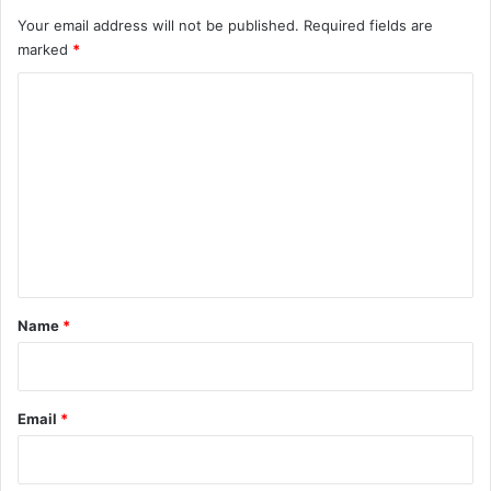
Your email address will not be published.
Required fields are
marked
*
C
o
m
m
e
n
t
*
Name
*
Email
*