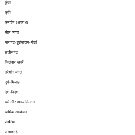
कुंडा
कृषि
क्राईम (अपराध)
खेल जगत
खैरागढ़-छुईखदान-गंडई
छत्तीसगढ़
जिलेवार ख़बरें
तरेगांव जंगल
दुर्ग-भिलाई
देश-विदेश
धर्म और आध्यात्मिकता
धार्मिक आयोजन
पंडरिया
पांडातराई