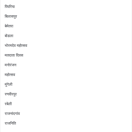
पिपरिया
बिलासपुर
बेमेतरा
बोडला
भोरमदेव महोत्सव
मतदाता दिवस
मनोरंजन
महोत्सव
मुंगेली
रणवीरपुर
रबेली
राजनांदगांव
राजनिति