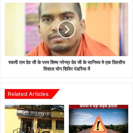
करने
स्वामी
के
राम
दिए
देव
निर्देश
जी
के
परम
शिष्य
नरेन्द्र
देव
जी
स्वामी राम देव जी के परम शिष्य नरेन्द्र देव जी के सानिध्य मे एक दिवसीय
के
विशाल योग शिविर पंडरिया में
सानिध्य
मे
एक
दिवसीय
Related Articles
विशाल
योग
शिविर
पंडरिया
में