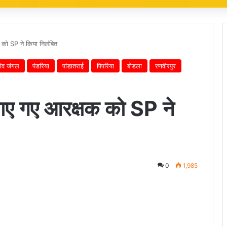
षक को SP ने किया निलंबित
ांव जंगल
पंडरिया
पांडातराई
पिपरिया
बोडला
रणवीरपुर
ं पाए गए आरक्षक को SP ने
0
1,985