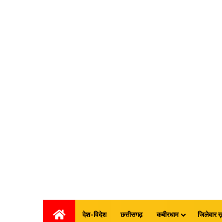
होम
देश-विदेश
छत्तीसगढ़
कबीरधाम
जिलेवार ख़