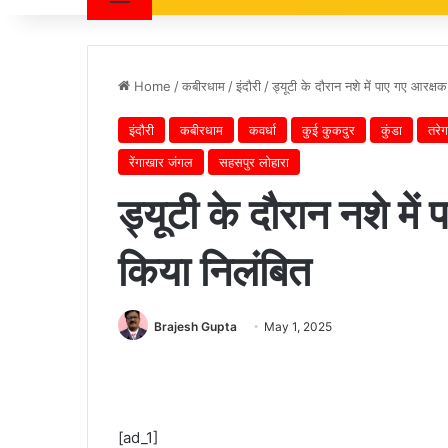
Home
/
कबीरधाम
/
इंदौरी
/
ड्यूटी के दौरान नशे में पाए गए आरक्
इंदौरी
कबीरधाम
कवर्धा
कुई कुकदुर
कुंडा
तरेग
रेंगाखार जंगल
सहसपुर लोहारा
ड्यूटी के दौरान नशे मे
किया निलंबित
Brajesh Gupta
May 1, 2025
[ad_1]