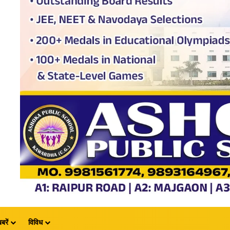
बरें
विविध