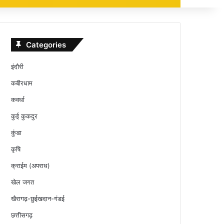
Categories
इंदौरी
कबीरधाम
कवर्धा
कुई कुकदुर
कुंडा
कृषि
क्राईम (अपराध)
खेल जगत
खैरागढ़-छुईखदान-गंडई
छत्तीसगढ़