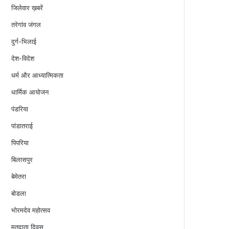
जिलेवार ख़बरें
तरेगांव जंगल
दुर्ग-भिलाई
देश-विदेश
धर्म और आध्यात्मिकता
धार्मिक आयोजन
पंडरिया
पांडातराई
पिपरिया
बिलासपुर
बेमेतरा
बोडला
भोरमदेव महोत्सव
मतदाता दिवस