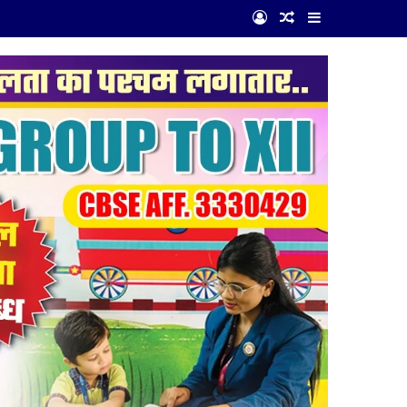
Log In
Random Article
Sidebar