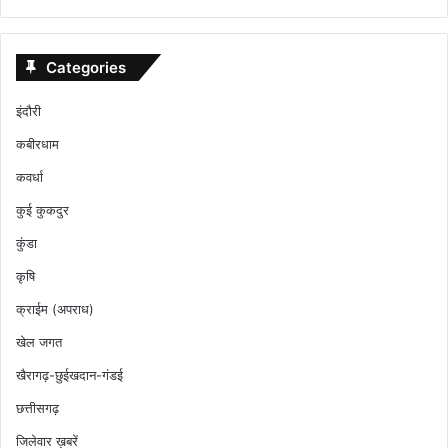
Categories
इंदौरी
कबीरधाम
कवर्धा
कुई कुकदुर
कुंडा
कृषि
क्राईम (अपराध)
खेल जगत
खैरागढ़-छुईखदान-गंडई
छत्तीसगढ़
जिलेवार ख़बरें