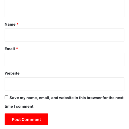
n
t
*
Name
*
Email
*
Website
Save my name, email, and website in this browser for the next
time I comment.