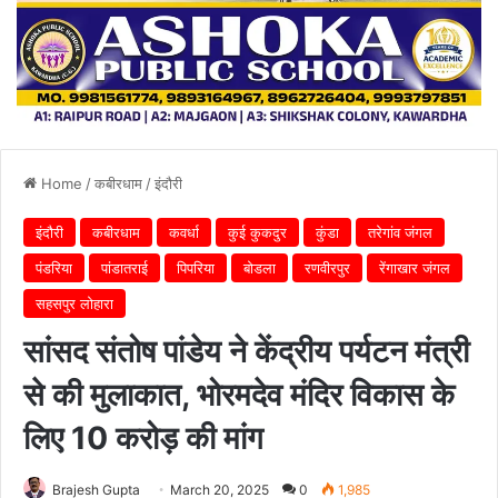
Home
/
कबीरधाम
/
इंदौरी
इंदौरी
कबीरधाम
कवर्धा
कुई कुकदुर
कुंडा
तरेगांव जंगल
पंडरिया
पांडातराई
पिपरिया
बोडला
रणवीरपुर
रेंगाखार जंगल
सहसपुर लोहारा
सांसद संतोष पांडेय ने केंद्रीय पर्यटन मंत्री
से की मुलाकात, भोरमदेव मंदिर विकास के
लिए 10 करोड़ की मांग
Brajesh Gupta
March 20, 2025
0
1,985