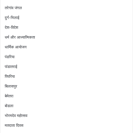
तरेगांव जंगल
दुर्ग-भिलाई
देश-विदेश
धर्म और आध्यात्मिकता
धार्मिक आयोजन
पंडरिया
पांडातराई
पिपरिया
बिलासपुर
बेमेतरा
बोडला
भोरमदेव महोत्सव
मतदाता दिवस