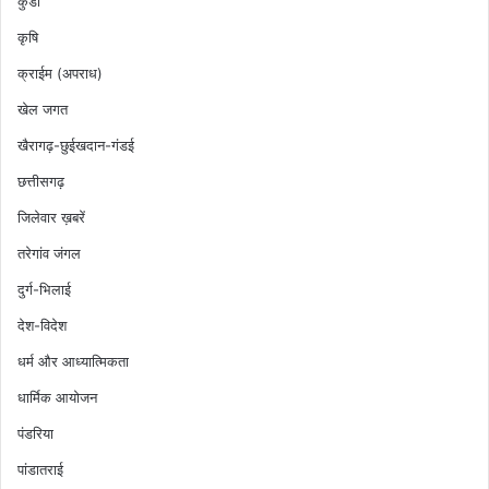
कुंडा
कृषि
क्राईम (अपराध)
खेल जगत
खैरागढ़-छुईखदान-गंडई
छत्तीसगढ़
जिलेवार ख़बरें
तरेगांव जंगल
दुर्ग-भिलाई
देश-विदेश
धर्म और आध्यात्मिकता
धार्मिक आयोजन
पंडरिया
पांडातराई