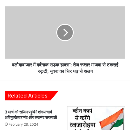
जारी
बलौदाबाजार
में
दर्दनाक
सड़क
हादसा:
तेज
रफ्तार
माजदा
से
टकराई
बलौदाबाजार में दर्दनाक सड़क हादसा: तेज रफ्तार माजदा से टकराई
स्कूटी,
स्कूटी, युवक का सिर धड़ से अलग
युवक
का
सिर
धड़
Related Articles
से
अलग
3 मार्च को राजिम पहुंचेंगे शंकराचार्य
अविमुक्तेश्वरानंद और सदानंद सरस्वती
February 28, 2024