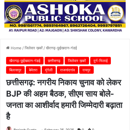
Home
/
जिलेवार ख़बरें
/
खैरागढ़-छुईखदान-गंडई
खैरागढ़-छुईखदान-गंडई
छत्तीसगढ़
जिलेवार ख़बरें
दुर्ग-भिलाई
बिलासपुर
बेमेतरा
मुंगेली
राजनांदगांव
रायपुर
छत्तीसगढ़: नगरीय निकाय चुनाव को लेकर
BJP की अहम बैठक, सीएम साय बोले-
जनता का आशीर्वाद हमारी जिम्मेदारी बढ़ाता
है
Brajesh Gupta
February 25, 2025
0
0