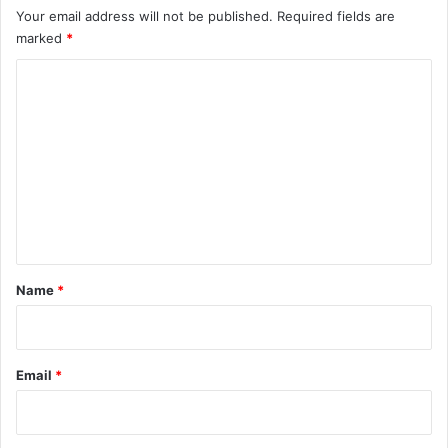
Your email address will not be published.
Required fields are
marked
*
C
o
m
m
e
n
t
*
Name
*
Email
*