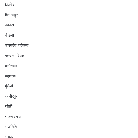
पिपरिया
बिलासपुर
बेमेतरा
बोडला
भोरमदेव महोत्सव
मतदाता दिवस
मनोरंजन
महोत्सव
मुंगेली
रणवीरपुर
रबेली
राजनांदगांव
राजनिति
रायपुर