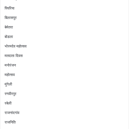
पिपरिया
बिलासपुर
बेमेतरा
बोडला
भोरमदेव महोत्सव
मतदाता दिवस
मनोरंजन
महोत्सव
मुंगेली
रणवीरपुर
रबेली
राजनांदगांव
राजनिति