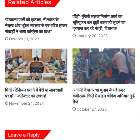
दिया
Related Articles
शासकीय
कामकाज
पोंड़ी-मुंगेली सड़क निर्माण कार्य का
गोंडवाना पार्टी को झटका, नीलकंठ के
में
भूमिपूजन कर झूठी वाहवाही लूटने का
नेतृत्व और भूपेश सरकार से प्रभावित होकर
कसावट
प्रयास कर रहे मंत्री, विधायक
सैकड़ों ने थामा कांग्रेस का हाथ*
लाने
January 20, 2023
October 31, 2023
का
मंत्र
मिनी स्टेडियम बनाने में देरी या लापरवाही
आगामी विधानसभा चुनाव के मद्देनजर
पर होगा कलेक्टर का एक्शन!
कबीरधाम जिले में वाहन चेकिंग अभियान हुई
तेज
November 24, 2024
October 27, 2023
Leave a Reply