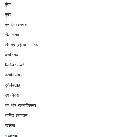
कुंडा
कृषि
क्राईम (अपराध)
खेल जगत
खैरागढ़-छुईखदान-गंडई
छत्तीसगढ़
जिलेवार ख़बरें
तरेगांव जंगल
दुर्ग-भिलाई
देश-विदेश
धर्म और आध्यात्मिकता
धार्मिक आयोजन
पंडरिया
पांडातराई