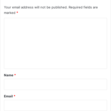
Your email address will not be published.
Required fields are
marked
*
C
o
m
m
e
n
t
*
Name
*
Email
*